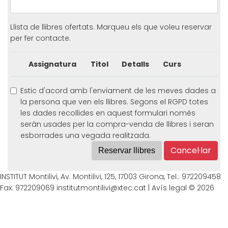
Llista de llibres ofertats. Marqueu els que voleu reservar
per fer contacte.
Assignatura
Titol
Detalls
Curs
Estic d'acord amb l'enviament de les meves dades a
la persona que ven els llibres. Segons el RGPD totes
les dades recollides en aquest formulari només
seràn usades per la compra-venda de llibres i seran
esborrades una vegada realitzada.
Cancel·lar
Reservar llibres
INSTITUT Montilivi, Av. Montilivi, 125, 17003 Girona, Tel.: 972209458
Fax: 972209069 institutmontilivi@xtec.cat |
Avís legal
© 2026