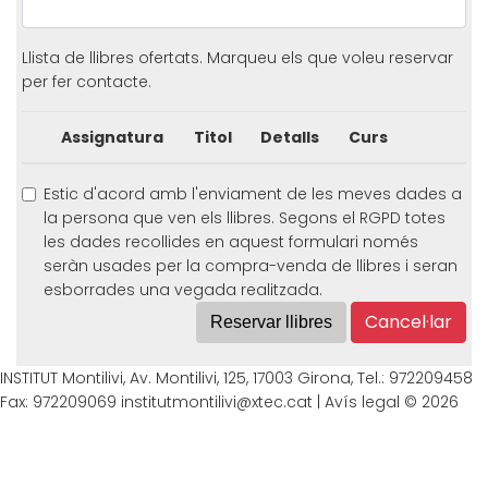
Llista de llibres ofertats. Marqueu els que voleu reservar
per fer contacte.
Assignatura
Titol
Detalls
Curs
Estic d'acord amb l'enviament de les meves dades a
la persona que ven els llibres. Segons el RGPD totes
les dades recollides en aquest formulari només
seràn usades per la compra-venda de llibres i seran
esborrades una vegada realitzada.
Cancel·lar
Reservar llibres
INSTITUT Montilivi, Av. Montilivi, 125, 17003 Girona, Tel.: 972209458
Fax: 972209069 institutmontilivi@xtec.cat |
Avís legal
© 2026