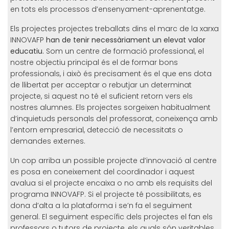
en tots els processos d’ensenyament-aprenentatge.
Els projectes projectes treballats dins el marc de la xarxa
INNOVAFP
han de tenir necessàriament un
elevat valor
educatiu.
Som un centre de formació professional, el
nostre objectiu principal és el de formar bons
professionals, i això és precisament és el que ens dota
de llibertat per acceptar o rebutjar un determinat
projecte, si aquest no té el suficient retorn vers els
nostres alumnes. Els projectes sorgeixen habitualment
d’inquietuds personals del professorat, coneixença amb
l’entorn empresarial, detecció de necessitats o
demandes externes.
Un cop arriba un possible projecte d’innovació al centre
es posa en coneixement del coordinador i aquest
avalua si el projecte encaixa o no amb els requisits del
programa INNOVAFP. Si el projecte té possibilitats, es
dona d’alta a la plataforma i se’n fa el seguiment
general. El seguiment específic dels projectes el fan els
professors o tutors de projecte, els quals són veritables