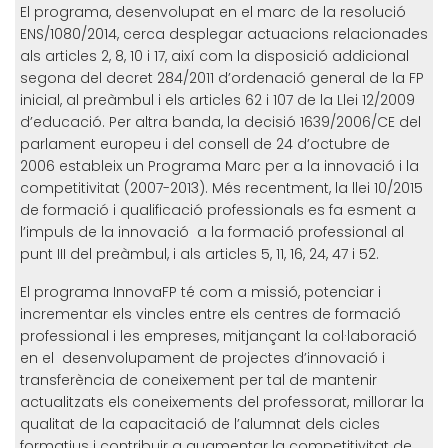
El programa, desenvolupat en el marc de la resolució
ENS/1080/2014, cerca desplegar actuacions relacionades
als articles 2, 8, 10 i 17, així com la disposició addicional
segona del decret 284/2011 d’ordenació general de la FP
inicial, al preàmbul i els articles 62 i 107 de la Llei 12/2009
d’educació. Per altra banda, la decisió 1639/2006/CE del
parlament europeu i del consell de 24 d’octubre de
2006 estableix un Programa Marc per a la innovació i la
competitivitat (2007-2013). Més recentment, la llei 10/2015
de formació i qualificació professionals es fa esment a
l’impuls de la innovació a la formació professional al
punt III del preàmbul, i als articles 5, 11, 16, 24, 47 i 52.
El programa InnovaFP té com a missió, potenciar i
incrementar els vincles entre els centres de formació
professional i les empreses, mitjançant la col·laboració
en el desenvolupament de projectes d’innovació i
transferència de coneixement per tal de mantenir
actualitzats els coneixements del professorat, millorar la
qualitat de la capacitació de l’alumnat dels cicles
formatius i contribuir a augmentar la competitivitat de