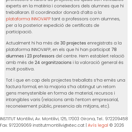
experts en la matèria i coneixedors dels alumnes que hi
treballaran. El coordinador donarà d’alta a la
plataforma INNOVAFP
tant a professors com alumnes,
per a la posterior expedició de certificats de
participació.
Actualment hi ha més de
30 projectes
enregistrats a la
plataforma INNOVAFP, en els que hi han participat
78
alumnes i 23 professors
del centre. Hem establert relació
amb més de
24 organitzacions
i la valoració general és
molt positiva.
Tot i que en cap dels projectes treballats s’ha emès una
factura formal, en la majoria s’ha obtingut un retorn
gens menystenible en forma de material, recursos i
intangibles varis (relacions amb l’entorn empresarial,
reconeixement públic, presencia als mitjans, etc).
INSTITUT Montilivi, Av. Montilivi, 125, 17003 Girona, Tel.: 972209458
Fax: 972209069 institutmontilivi@xtec.cat |
Avís legal
© 2026