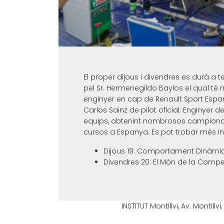
El proper dijous i divendres es durà a 
pel Sr. Hermenegildo Baylos el qual té 
enginyer en cap de Renault Sport Espan
Carlos Sainz de pilot oficial; Enginyer 
equips, obtenint nombrosos campionats.
cursos a Espanya. Es pot trobar més i
Dijous 19: Comportament Dinàmic
Divendres 20: El Món de la Compet
INSTITUT Montilivi, Av. Montili