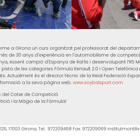
terme a Girona un curs organitzat pel professorat del departam
més de 30 anys d'experiència en l'automobilisme de competició,
ya, essent campió d'Espanya de Ral·lis i desenvolupant l’R5 
de pista de les categories Fórmula Renault 2.0 i Open Telefónica 
 Actualment és el director tècnic de la Reial Federació Espa
nformació a la seva pàgina web:
www.soybalsport.com
 del Cotxe de Competició
ició i la Màgia de la Fòrmula1
vi, 125, 17003 Girona, Tel.: 972209458 Fax: 972209069 institutmontili