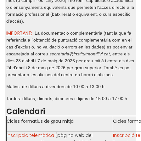
més (o complir-los l'any 2026) i no tenir cap titulació acadèmica
o d'ensenyaments equivalents que permeten l'accés directe a la
formació professional (batxillerat o equivalent, o curs específic
d'accés).
IMPORTANT:
La documentació complementària (tant la que fa
referència a l'obtenció de puntuació complementària com en el
cas d'exclusió, no validació o errors en les dades) es pot enviar
escanejada al correu
secretaria@institutmontilivi.cat
, entre els
dies 23 d'abril i 7 de maig de 2026 per grau mitjà i entre els dies
24 d'abril i 8 de maig de 2026 per grau superior. També es pot
presentar a les oficines del centre en horari d'oficines:
Matins: de dilluns a divendres de 10.00 a 13.00 h
Tardes: dilluns, dimarts, dimecres i dijous de 15.00 a 17.00 h
Calendari
Cicles formatius de grau mitjà
Cicles forma
Inscripció telemàtica
(pàgina web del
Inscripció t