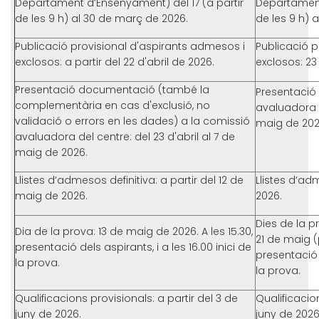
Departament d’Ensenyament) del 17 (a partir
Departament
de les 9 h) al 30 de març de 2026.
de les 9 h) 
Publicació provisional d'aspirants admesos i
Publicació p
exclosos: a partir del 22 d'abril de 2026.
exclosos: 23 
Presentació documentació (també la
Presentació
complementària en cas d'exclusió, no
avaluadora d
validació o errors en les dades) a la comissió
maig de 202
avaluadora del centre: del 23 d'abril al 7 de
maig de 2026.
Llistes d’admesos definitiva: a partir del 12 de
Llistes d’ad
maig de 2026.
2026.
Dies de la p
Dia de la prova: 13 de maig de 2026. A les 15.30,
21 de maig (p
presentació dels aspirants, i a les 16.00 inici de
presentació d
la prova.
la prova.
Qualificacions provisionals: a partir del 3 de
Qualificacion
juny de 2026.
juny de 2026