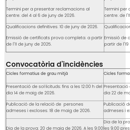
Termini per a presentar reclamacions al
Termini per 
centre: del 4 al 6 de juny de 2026.
centre: de l'
Qualificacions definitives: 10 de juny de 2026.
Qualificacion
Emissió de certificats prova completa: a partir
Emissió de c
de l'11 de juny de 2025.
partir de l'1
Convocatòria d'incidències
Cicles formatius de grau mitjà
Cicles forma
Presentació de sol·licituds: fins a les 12:00 h del
Presentació de
dia 14 de maig de 2026.
dia 22 de ma
Publicació de la relació de persones
Publicació d
admeses i excloses: 18 de maig de 2026.
admeses i ex
Dia de la pr
Dia de la prova: 20 de maig de 2026. A les 9:00
les 9:00 pres