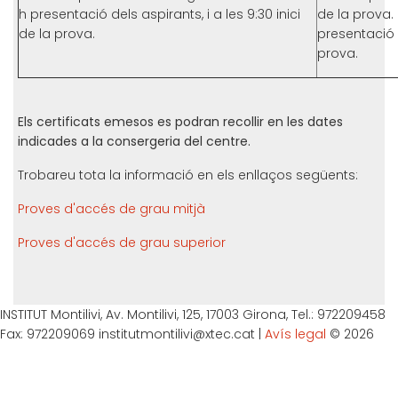
h presentació dels aspirants, i a les 9:30 inici
de la prova. 
de la prova.
presentació c
prova.
Els certificats emesos es podran recollir en les dates
indicades a la consergeria del centre.
Trobareu tota la informació en els enllaços següents:
Proves d'accés de grau mitjà
Proves d'accés de grau superior
INSTITUT Montilivi, Av. Montilivi, 125, 17003 Girona, Tel.: 972209458
Fax: 972209069 institutmontilivi@xtec.cat |
Avís legal
© 2026