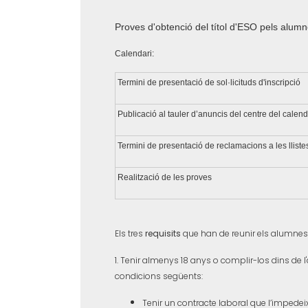
Proves d'obtenció del títol d'ESO pels alumne
Calendari:
Termini de presentació de sol·licituds d'inscripció
Publicació al tauler d’anuncis del centre del calend
Termini de presentació de reclamacions a les llist
Realització de les proves
Els tres
requisits
que han de reunir els alumnes
1. T​enir almenys 18 anys o complir-los dins de
condicions següents:
Tenir un contracte laboral que l’impedeixi