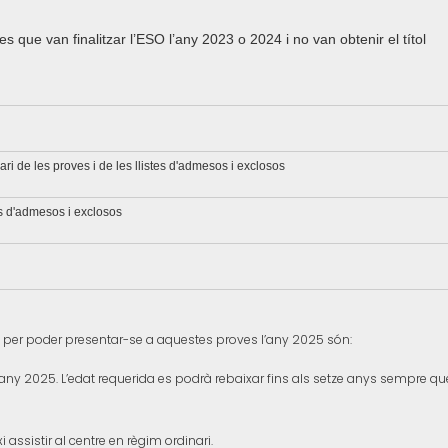
s que van finalitzar l’ESO l’any 2023 o 2024 i no van obtenir el títol
ari de les proves i de les llistes d'admesos i exclosos
es d'admesos i exclosos
 per poder presentar-se a aquestes proves l’any 2025 són:
 l'any 2025. L’edat requerida es podrà rebaixar fins als setze anys sempre 
 assistir al centre en règim ordinari.