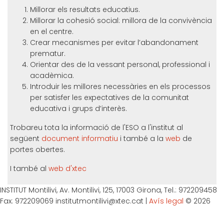
Millorar els resultats educatius.
Millorar la cohesió social: millora de la convivència
en el centre.
Crear mecanismes per evitar l’abandonament
prematur.
Orientar des de la vessant personal, professional i
acadèmica.
Introduir les millores necessàries en els processos
per satisfer les expectatives de la comunitat
educativa i grups d’interès.
Trobareu tota la informació de l'ESO a l'institut al
següent
document informatiu
i també a la
web
de
portes obertes.
I també al
web d'xtec
INSTITUT Montilivi, Av. Montilivi, 125, 17003 Girona, Tel.: 972209458
Fax: 972209069 institutmontilivi@xtec.cat |
Avís legal
© 2026